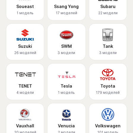
Soueast
Ssang Yong
Subaru
1 модель
17 моделей
22 модели
Suzuki
SWM
Tank
26 моделей
3 модели
3 модели
TENET
Tesla
Toyota
4 модели
1 модель
179 моделей
Vauxhall
Venucia
Volkswagen
20 моделей
2 модели
101 модель