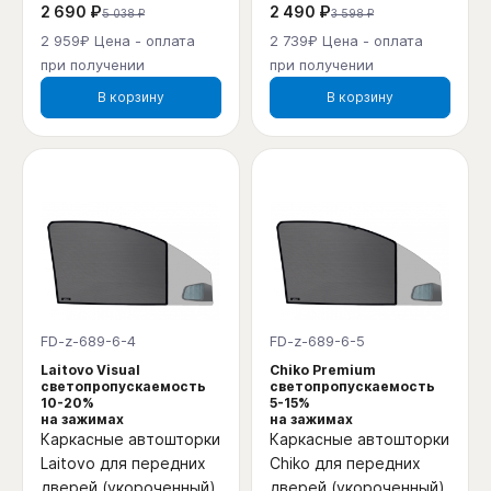
2 690 ₽
2 490 ₽
5 038 ₽
3 598 ₽
2 959₽ Цена - оплата
2 739₽ Цена - оплата
при получении
при получении
В корзину
В корзину
FD-z-689-6-4
FD-z-689-6-5
Laitovo Visual
Chiko Premium
светопропускаемость
светопропускаемость
10-20%
5-15%
на зажимах
на зажимах
Каркасные автошторки
Каркасные автошторки
Laitovo для передних
Chiko для передних
дверей (укороченный)
дверей (укороченный)