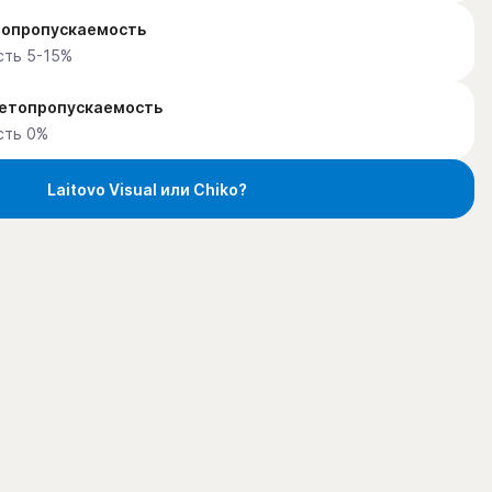
етопропускаемость
сть 5-15%
ветопропускаемость
сть 0%
Laitovo Visual или Chiko?