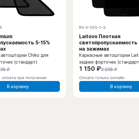
5
RV-V-555-1-3
emium
Laitovo Плотная
пускаемость 5-15%
светопропускаемость
ах
на зажимах
автошторки Chiko для
Каркасные автошторки Lait
точек (стандарт)
задних форточек (стандарт
1 150 ₽
438 ₽
2 038 ₽
- оплата при получении
Оплата только онлайн
В корзину
В корзину