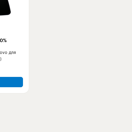
 0%
ovo для
)