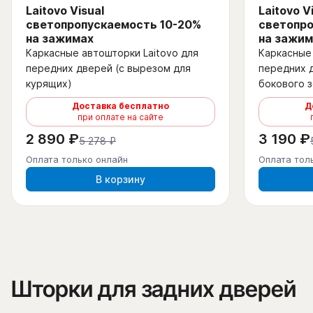
Laitovo Visual
Laitovo V
светопропускаемость 10-20%
светопро
на зажимах
на зажим
Каркасные автошторки Laitovo для
Каркасные 
передних дверей (с вырезом для
передних 
курящих)
бокового з
Доставка бесплатно
Д
при оплате на сайте
2 890 ₽
3 190 ₽
5 278 ₽
Оплата только онлайн
Оплата тол
В корзину
Шторки для задних дверей