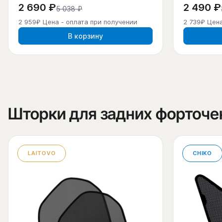
2 690 ₽
2 490 ₽
5 038 ₽
2 959₽ Цена - оплата при получении
2 739₽ Цена
В корзину
Шторки для задних форточе
LAITOVO
CHIKO