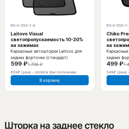
RV-V-555-1-4
RV-V-555-1-
Laitovo Visual
Chiko Pr
светопропускаемость 10-20%
светопро
на зажимах
на зажим
Каркасные автошторки Laitovo для
Каркасные 
задних форточек (стандарт)
задних фор
599 ₽
499 ₽
1 798 ₽
1 
659₽ Цена - оплата при получении
549₽ Цена 
В корзину
Шторка на заднее стекло