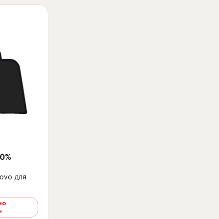
 0%
ovo для
но
е