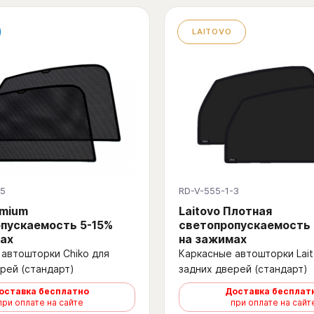
LAITOVO
-5
RD-V-555-1-3
emium
Laitovo Плотная
пускаемость 5-15%
светопропускаемость
ах
на зажимах
автошторки Chiko для
Каркасные автошторки Lait
рей (стандарт)
задних дверей (стандарт)
оставка бесплатно
Доставка бесплат
при оплате на сайте
при оплате на сайт