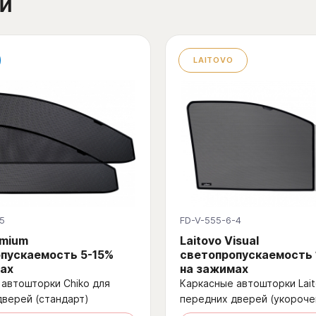
й
LAITOVO
5
FD-V-555-6-4
emium
Laitovo Visual
пускаемость 5-15%
светопропускаемость
ах
на зажимах
автошторки Chiko для
Каркасные автошторки Lait
дверей (стандарт)
передних дверей (укороче