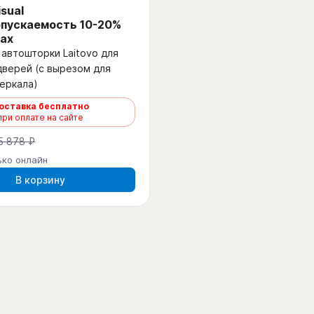
isual
пускаемость 10-20%
ах
автошторки Laitovo для
дверей (с вырезом для
еркала)
оставка бесплатно
при оплате на сайте
5 878 ₽
ько онлайн
В корзину