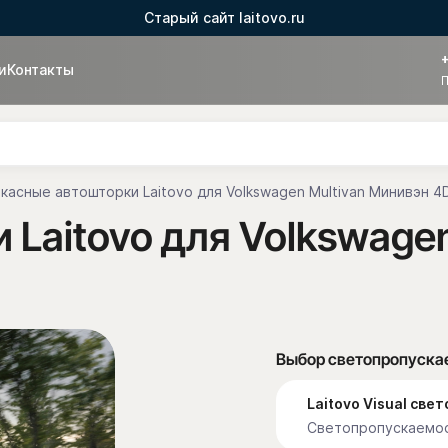
Старый сайт laitovo.ru
и
Контакты
П
касные автошторки Laitovo для Volkswagen Multivan Минивэн 4D
Laitovo для Volkswagen
Выбор светопропуска
Laitovo Visual св
Светопропускаемос