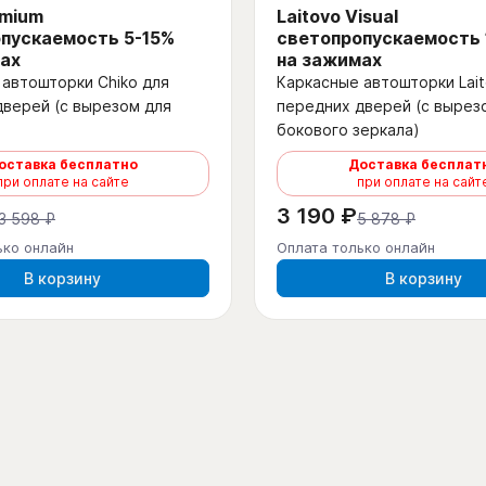
emium
Laitovo Visual
пускаемость 5-15%
светопропускаемость
ах
на зажимах
автошторки Chiko для
Каркасные автошторки Lait
дверей (с вырезом для
передних дверей (с вырез
бокового зеркала)
оставка бесплатно
Доставка бесплат
при оплате на сайте
при оплате на сайт
3 190 ₽
3 598 ₽
5 878 ₽
ько онлайн
Оплата только онлайн
В корзину
В корзину