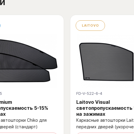
й
LAITOVO
5
FD-V-522-6-4
emium
Laitovo Visual
пускаемость 5-15%
светопропускаемость
ах
на зажимах
автошторки Chiko для
Каркасные автошторки Lait
дверей (стандарт)
передних дверей (укороче