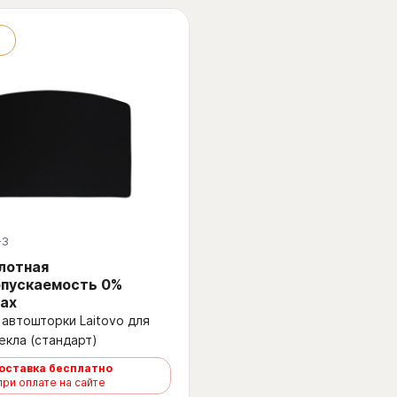
-3
Плотная
опускаемость 0%
ах
автошторки Laitovo для
екла (стандарт)
оставка бесплатно
при оплате на сайте