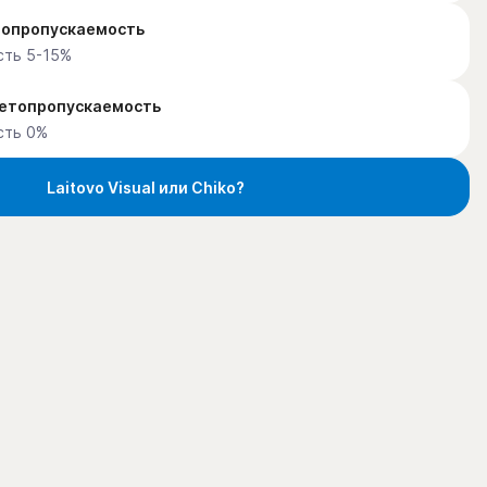
етопропускаемость
сть 5-15%
ветопропускаемость
сть 0%
Laitovo Visual или Chiko?