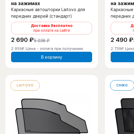
на зажимах
на зажим
Каркасные автошторки Laitovo для
Каркасные 
передних дверей (стандарт)
передних 
Доставка бесплатно
Д
при оплате на сайте
2 690 ₽
2 490 ₽
5 038 ₽
2 959₽ Цена - оплата при получении
2 739₽ Цена
В корзину
LAITOVO
CHIKO