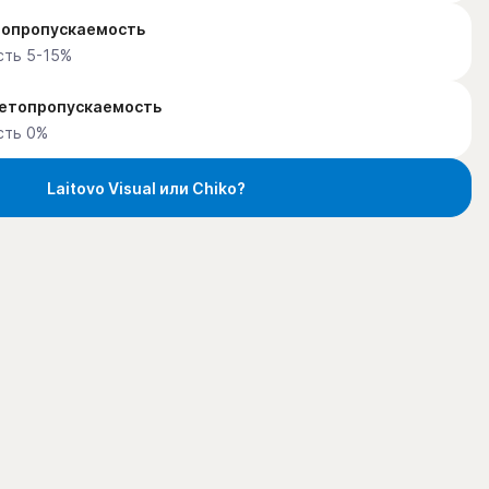
етопропускаемость
сть 5-15%
ветопропускаемость
сть 0%
Laitovo Visual или Chiko?