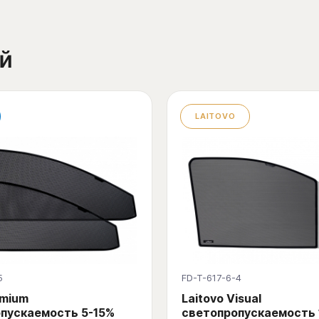
й
LAITOVO
5
FD-T-617-6-4
emium
Laitovo Visual
пускаемость 5-15%
светопропускаемость