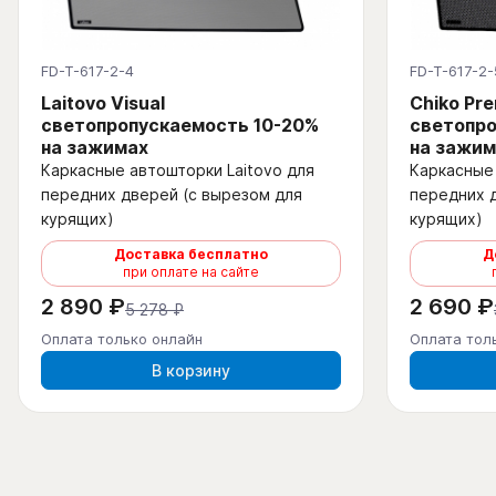
FD-T-617-2-4
FD-T-617-2-
Laitovo Visual
Chiko Pr
светопропускаемость 10-20%
светопро
на зажимах
на зажим
Каркасные автошторки Laitovo для
Каркасные 
передних дверей (с вырезом для
передних 
курящих)
курящих)
Доставка бесплатно
Д
при оплате на сайте
2 890 ₽
2 690 ₽
5 278 ₽
Оплата только онлайн
Оплата тол
В корзину