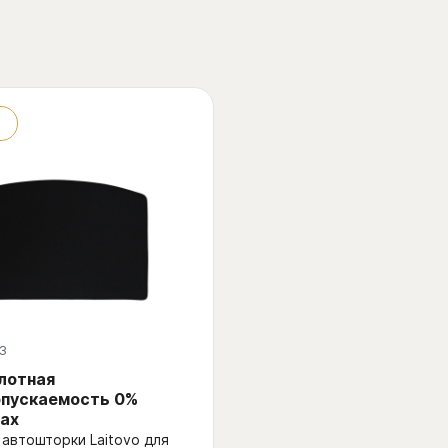
3
Плотная
опускаемость 0%
ах
автошторки Laitovo для