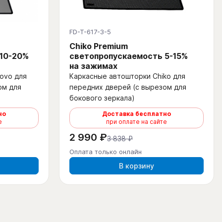
FD-T-617-3-5
Chiko Premium
 10-20%
светопропускаемость 5-15%
на зажимах
ovo для
Каркасные автошторки Chiko для
ом для
передних дверей (с вырезом для
бокового зеркала)
но
Доставка бесплатно
е
при оплате на сайте
2 990 ₽
3 838 ₽
Оплата только онлайн
В корзину