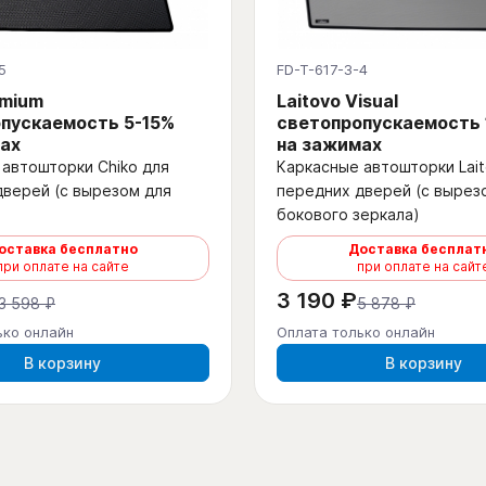
5
FD-T-617-3-4
emium
Laitovo Visual
пускаемость 5-15%
светопропускаемость
ах
на зажимах
автошторки Chiko для
Каркасные автошторки Lait
дверей (с вырезом для
передних дверей (с вырез
бокового зеркала)
оставка бесплатно
Доставка бесплат
при оплате на сайте
при оплате на сайт
3 190 ₽
3 598 ₽
5 878 ₽
ько онлайн
Оплата только онлайн
В корзину
В корзину