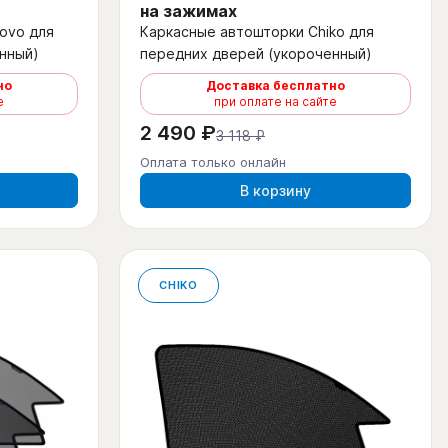
на зажимах
ovo для
Каркасные автошторки Chiko для
нный)
передних дверей (укороченный)
но
Доставка бесплатно
е
при оплате на сайте
2 490 ₽
3 118 ₽
Оплата только онлайн
В корзину
CHIKO