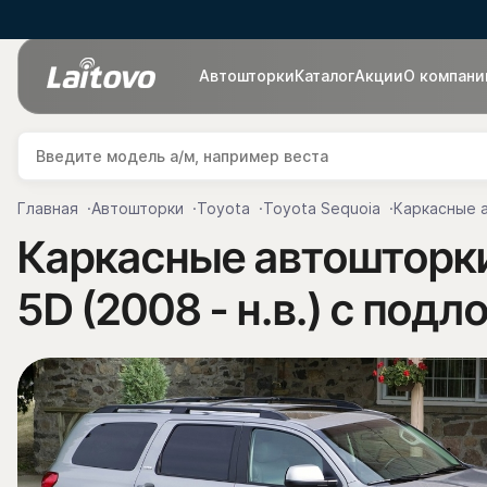
Автошторки
Каталог
Акции
О компани
Главная
Автошторки
Toyota
Toyota Sequoia
Каркасные а
Каркасные автошторки
5D (2008 - н.в.) с под