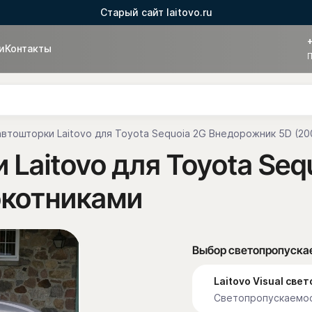
Старый сайт laitovo.ru
и
Контакты
П
втошторки Laitovo для Toyota Sequoia 2G Внедорожник 5D (200
 Laitovo для Toyota Se
локотниками
Выбор светопропуска
Laitovo Visual св
Светопропускаемос