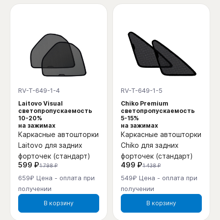
RV-T-649-1-4
RV-T-649-1-5
Laitovo Visual
Chiko Premium
светопропускаемость
светопропускаемость
10-20%
5-15%
на зажимах
на зажимах
Каркасные автошторки
Каркасные автошторки
Laitovo для задних
Chiko для задних
форточек (стандарт)
форточек (стандарт)
599 ₽
499 ₽
1 798 ₽
1 438 ₽
659₽ Цена - оплата при
549₽ Цена - оплата при
получении
получении
В корзину
В корзину