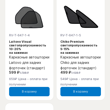
RV-T-647-1-4
RV-T-647-1-5
Laitovo Visual
Chiko Premium
светопропускаемость
светопропускаемость
10-20%
5-15%
на зажимах
на зажимах
Каркасные автошторки
Каркасные автошторки
Laitovo для задних
Chiko для задних
форточек (стандарт)
форточек (стандарт)
599 ₽
499 ₽
1 798 ₽
1 438 ₽
659₽ Цена - оплата при
549₽ Цена - оплата при
получении
получении
В корзину
В корзину