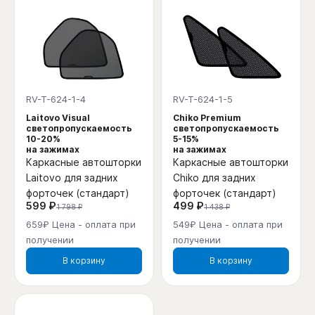
RV-T-624-1-4
RV-T-624-1-5
Laitovo Visual
Chiko Premium
светопропускаемость
светопропускаемость
10-20%
5-15%
на зажимах
на зажимах
Каркасные автошторки
Каркасные автошторки
Laitovo для задних
Chiko для задних
форточек (стандарт)
форточек (стандарт)
599 ₽
499 ₽
1 798 ₽
1 438 ₽
659₽ Цена - оплата при
549₽ Цена - оплата при
получении
получении
В корзину
В корзину