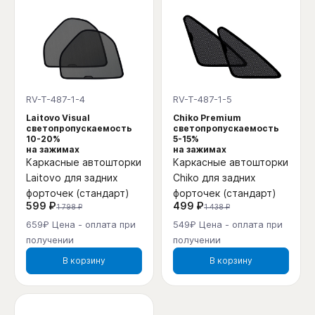
RV-T-487-1-4
RV-T-487-1-5
Laitovo Visual
Chiko Premium
светопропускаемость
светопропускаемость
10-20%
5-15%
на зажимах
на зажимах
Каркасные автошторки
Каркасные автошторки
Laitovo для задних
Chiko для задних
форточек (стандарт)
форточек (стандарт)
599 ₽
499 ₽
1 798 ₽
1 438 ₽
659₽ Цена - оплата при
549₽ Цена - оплата при
получении
получении
В корзину
В корзину