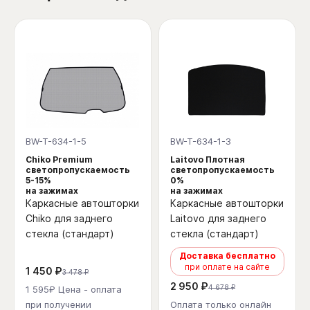
BW-T-634-1-5
BW-T-634-1-3
Chiko Premium
Laitovo Плотная
светопропускаемость
светопропускаемость
5-15%
0%
на зажимах
на зажимах
Каркасные автошторки
Каркасные автошторки
Chiko для заднего
Laitovo для заднего
стекла (стандарт)
стекла (стандарт)
Доставка бесплатно
при оплате на сайте
1 450 ₽
3 478 ₽
2 950 ₽
4 678 ₽
1 595₽ Цена - оплата
при получении
Оплата только онлайн