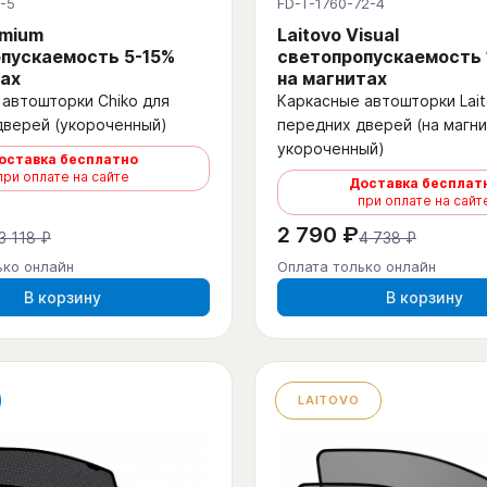
-5
FD-T-1760-72-4
emium
Laitovo Visual
пускаемость 5-15%
светопропускаемость
ах
на магнитах
автошторки Chiko для
Каркасные автошторки Lait
дверей (укороченный)
передних дверей (на магни
укороченный)
оставка бесплатно
при оплате на сайте
Доставка бесплат
при оплате на сайт
2 790 ₽
3 118 ₽
4 738 ₽
ько онлайн
Оплата только онлайн
В корзину
В корзину
LAITOVO