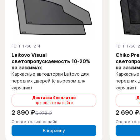
FD-T-1760-2-4
FD-T-1760-2
Laitovo Visual
Chiko Pr
светопропускаемость 10-20%
светопро
на зажимах
на зажим
Каркасные автошторки Laitovo для
Каркасные 
передних дверей (с вырезом для
передних 
курящих)
курящих)
Доставка бесплатно
Д
при оплате на сайте
2 890 ₽
2 690 ₽
5 278 ₽
Оплата только онлайн
Оплата тол
В корзину