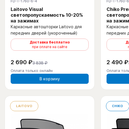
FD-T-1760-6-4
FD-T-1760-6
Laitovo Visual
Chiko Pr
светопропускаемость 10-20%
светопро
на зажимах
на зажим
Каркасные автошторки Laitovo для
Каркасные 
передних дверей (укороченный)
передних 
Доставка бесплатно
Д
при оплате на сайте
2 690 ₽
2 490 ₽
3 838 ₽
Оплата только онлайн
Оплата тол
В корзину
LAITOVO
CHIKO