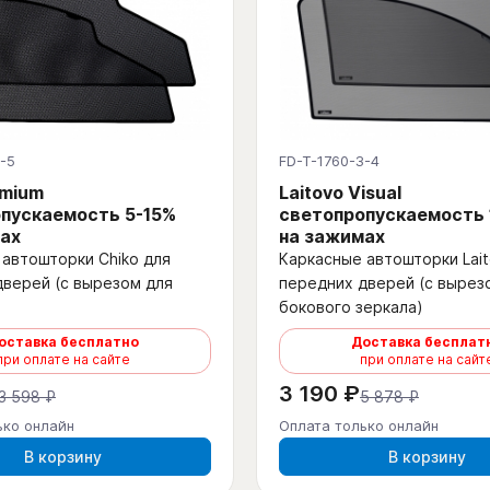
-5
FD-T-1760-3-4
emium
Laitovo Visual
пускаемость 5-15%
светопропускаемость
ах
на зажимах
автошторки Chiko для
Каркасные автошторки Lait
дверей (с вырезом для
передних дверей (с вырез
бокового зеркала)
оставка бесплатно
Доставка бесплат
при оплате на сайте
при оплате на сайт
3 190 ₽
3 598 ₽
5 878 ₽
ько онлайн
Оплата только онлайн
В корзину
В корзину