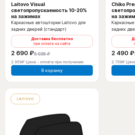
Laitovo Visual
Chiko Pr
светопропускаемость 10-20%
светопро
на зажимах
на зажим
Каркасные автошторки Laitovo для
Каркасные 
задних дверей (стандарт)
задних две
Доставка бесплатно
Д
при оплате на сайте
2 690 ₽
2 490 ₽
5 038 ₽
2 959₽ Цена - оплата при получении
2 739₽ Цена
В корзину
LAITOVO