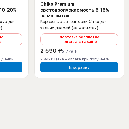
Chiko Premium
 10-20%
светопропускаемость 5-15%
на магнитах
ovo для
Каркасные автошторки Chiko для
х)
задних дверей (на магнитах)
но
Доставка бесплатно
е
при оплате на сайте
2 590 ₽
3 778 ₽
лучении
2 849₽ Цена - оплата при получении
В корзину