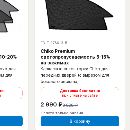
FD-T-1760-3-5
Chiko Premium
 10-20%
светопропускаемость 5-15%
на зажимах
ovo для
Каркасные автошторки Chiko для
ом для
передних дверей (с вырезом для
бокового зеркала)
но
Доставка бесплатно
е
при оплате на сайте
2 990 ₽
3 838 ₽
Оплата только онлайн
В корзину