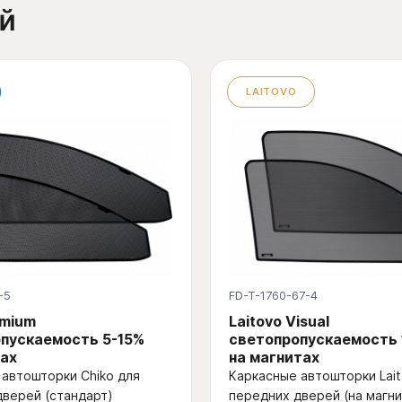
й
LAITOVO
-5
FD-T-1760-67-4
emium
Laitovo Visual
пускаемость 5-15%
светопропускаемость
ах
на магнитах
автошторки Chiko для
Каркасные автошторки Lait
дверей (стандарт)
передних дверей (на магни