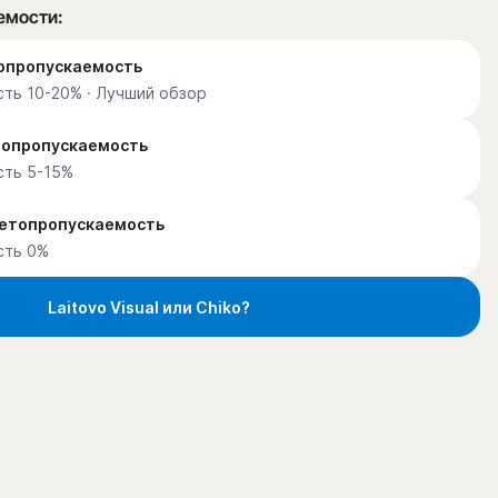
емости:
етопропускаемость
ть 10-20% · Лучший обзор
етопропускаемость
сть 5-15%
ветопропускаемость
сть 0%
Laitovo Visual или Chiko?