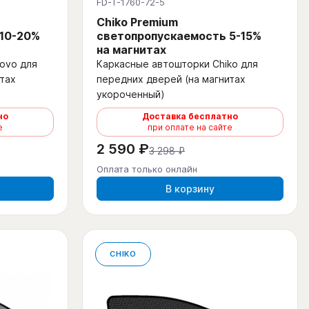
FD-T-1760-72-5
Chiko Premium
 10-20%
светопропускаемость 5-15%
на магнитах
ovo для
Каркасные автошторки Chiko для
тах
передних дверей (на магнитах
укороченный)
но
Доставка бесплатно
е
при оплате на сайте
2 590 ₽
3 298 ₽
Оплата только онлайн
В корзину
CHIKO