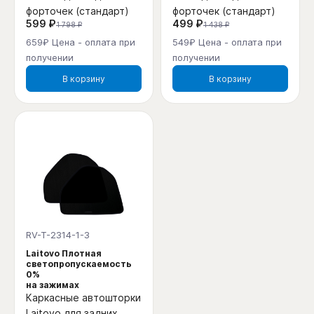
форточек (стандарт)
форточек (стандарт)
599 ₽
499 ₽
1 798 ₽
1 438 ₽
659₽ Цена - оплата при
549₽ Цена - оплата при
получении
получении
В корзину
В корзину
RV-T-2314-1-3
Laitovo Плотная
светопропускаемость
0%
на зажимах
Каркасные автошторки
Laitovo для задних