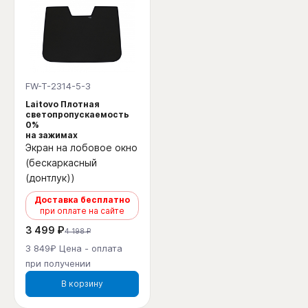
FW-T-2314-5-3
Laitovo Плотная
светопропускаемость
0%
на зажимах
Экран на лобовое окно
(бескаркасный
(донтлук))
Доставка бесплатно
при оплате на сайте
3 499 ₽
4 198 ₽
3 849₽ Цена - оплата
при получении
В корзину