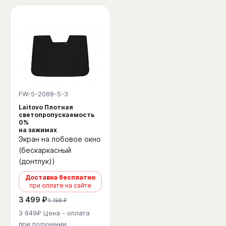
FW-S-2088-5-3
Laitovo Плотная
светопропускаемость
0%
на зажимах
Экран на лобовое окно
(бескаркасный
(донтлук))
Доставка бесплатно
при оплате на сайте
3 499 ₽
4 198 ₽
3 849₽ Цена - оплата
при получении