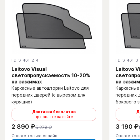
FD-S-461-2-4
FD-S-461-3
Laitovo Visual
Laitovo V
светопропускаемость 10-20%
светопро
на зажимах
на зажим
Каркасные автошторки Laitovo для
Каркасные 
передних дверей (с вырезом для
передних 
курящих)
бокового з
Доставка бесплатно
Д
при оплате на сайте
2 890 ₽
3 190 ₽
5 278 ₽
Оплата только онлайн
Оплата тол