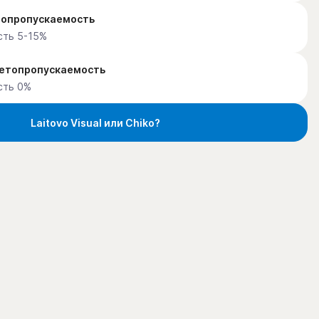
етопропускаемость
сть 5-15%
ветопропускаемость
сть 0%
Laitovo Visual или Chiko?