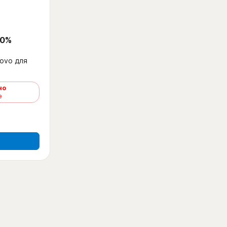
 0%
ovo для
но
е