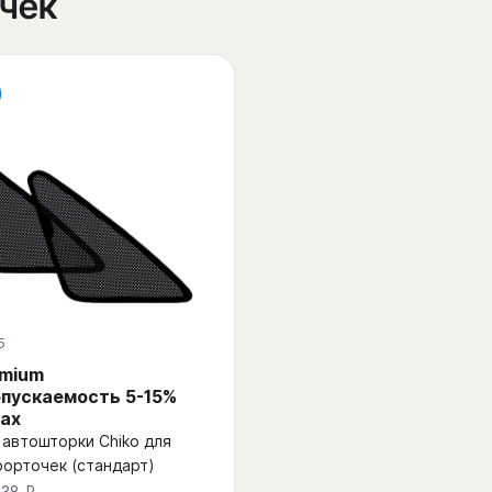
очек
5
emium
пускаемость 5-15%
ах
автошторки Chiko для
форточек (стандарт)
438 ₽