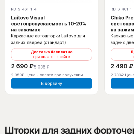
RD-S-461-1-4
RD-S-461-1-
Laitovo Visual
Chiko Pr
светопропускаемость 10-20%
светопро
на зажимах
на зажим
Каркасные автошторки Laitovo для
Каркасные 
задних дверей (стандарт)
задних две
Доставка бесплатно
Д
при оплате на сайте
2 690 ₽
2 490 ₽
5 038 ₽
2 959₽ Цена - оплата при получении
2 739₽ Цена
В корзину
Шторки для задних форточе