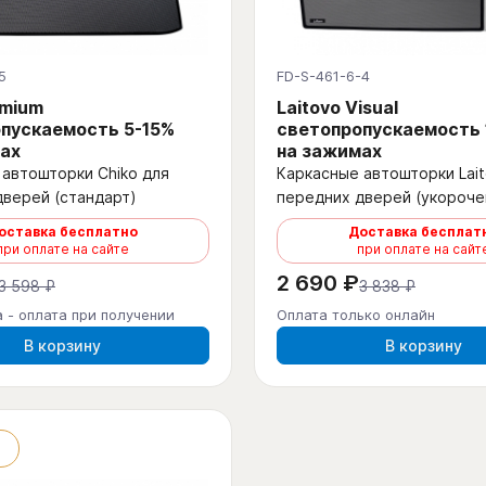
5
FD-S-461-6-4
emium
Laitovo Visual
пускаемость 5-15%
светопропускаемость
ах
на зажимах
автошторки Chiko для
Каркасные автошторки Lait
дверей (стандарт)
передних дверей (укороче
оставка бесплатно
Доставка бесплат
при оплате на сайте
при оплате на сайт
2 690 ₽
3 598 ₽
3 838 ₽
 - оплата при получении
Оплата только онлайн
В корзину
В корзину