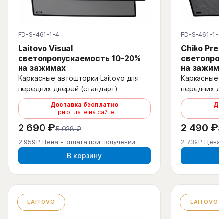
FD-S-461-1-4
FD-S-461-1-
Laitovo Visual
Chiko Pr
светопропускаемость 10-20%
светопро
на зажимах
на зажим
Каркасные автошторки Laitovo для
Каркасные 
передних дверей (стандарт)
передних 
Доставка бесплатно
Д
при оплате на сайте
2 690 ₽
2 490 ₽
5 038 ₽
2 959₽ Цена - оплата при получении
2 739₽ Цена
В корзину
LAITOVO
LAITOVO