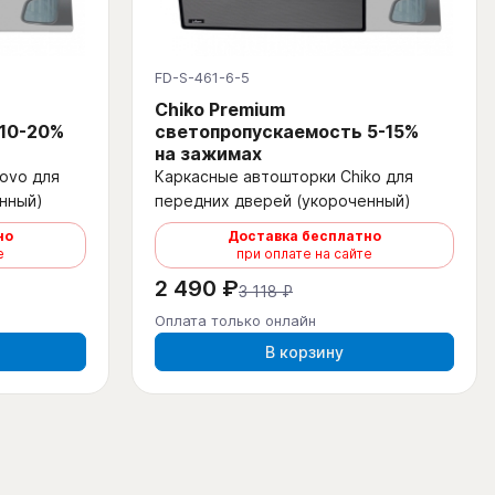
FD-S-461-6-5
Chiko Premium
 10-20%
светопропускаемость 5-15%
на зажимах
ovo для
Каркасные автошторки Chiko для
нный)
передних дверей (укороченный)
но
Доставка бесплатно
е
при оплате на сайте
2 490 ₽
3 118 ₽
Оплата только онлайн
В корзину