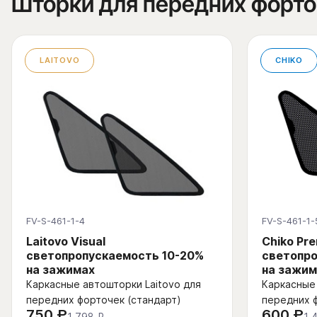
Шторки для передних форт
LAITOVO
CHIKO
FV-S-461-1-4
FV-S-461-1-
Laitovo Visual
Chiko Pr
светопропускаемость 10-20%
светопро
на зажимах
на зажим
Каркасные автошторки Laitovo для
Каркасные 
передних форточек (стандарт)
передних 
750 ₽
600 ₽
1 798 ₽
1 