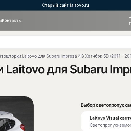
Старый сайт laitovo.ru
и
Контакты
П
тошторки Laitovo для Subaru Impreza 4G Хетчбэк 5D (2011 - 20
Laitovo для Subaru Imp
Выбор светопропуска
Laitovo Visual св
Светопропускаемос