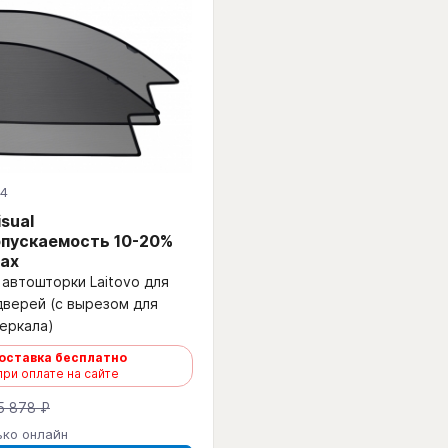
-4
isual
пускаемость 10-20%
ах
автошторки Laitovo для
дверей (с вырезом для
еркала)
оставка бесплатно
при оплате на сайте
5 878 ₽
ько онлайн