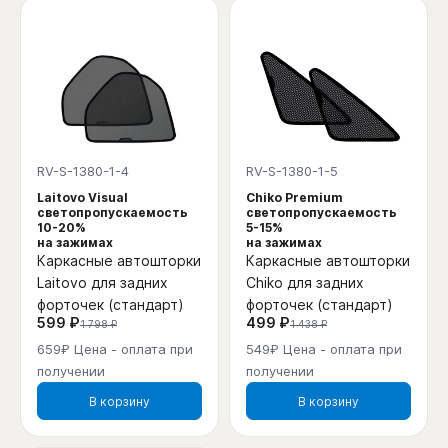
RV-S-1380-1-4
RV-S-1380-1-5
Laitovo Visual
Chiko Premium
светопропускаемость
светопропускаемость
10-20%
5-15%
на зажимах
на зажимах
Каркасные автошторки
Каркасные автошторки
Laitovo для задних
Chiko для задних
форточек (стандарт)
форточек (стандарт)
599 ₽
499 ₽
1 798 ₽
1 438 ₽
659₽ Цена - оплата при
549₽ Цена - оплата при
получении
получении
В корзину
В корзину