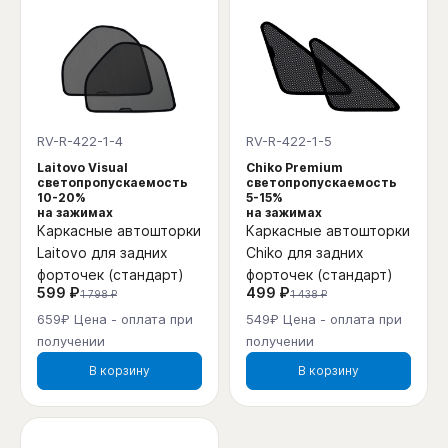
RV-R-422-1-4
RV-R-422-1-5
Laitovo Visual
Chiko Premium
светопропускаемость
светопропускаемость
10-20%
5-15%
на зажимах
на зажимах
Каркасные автошторки
Каркасные автошторки
Laitovo для задних
Chiko для задних
форточек (стандарт)
форточек (стандарт)
599 ₽
499 ₽
1 798 ₽
1 438 ₽
659₽ Цена - оплата при
549₽ Цена - оплата при
получении
получении
В корзину
В корзину