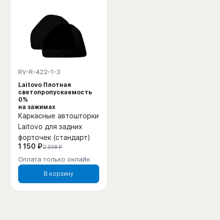
RV-R-422-1-3
Laitovo Плотная
светопропускаемость
0%
на зажимах
Каркасные автошторки
Laitovo для задних
форточек (стандарт)
1 150 ₽
2 038 ₽
Оплата только онлайн
В корзину