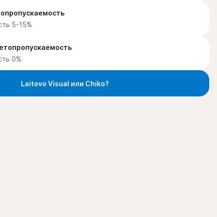
етопропускаемость
сть 5-15%
ветопропускаемость
сть 0%
Laitovo Visual или Chiko?