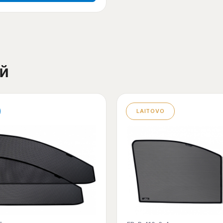
й
LAITOVO