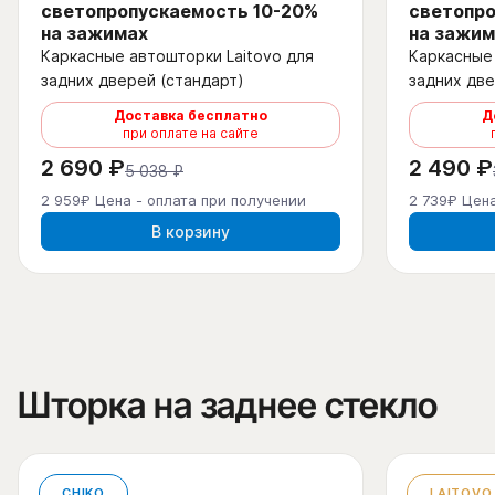
светопропускаемость 10-20%
светопро
на зажимах
на зажим
Каркасные автошторки Laitovo для
Каркасные 
задних дверей (стандарт)
задних две
Доставка бесплатно
Д
при оплате на сайте
2 690 ₽
2 490 ₽
5 038 ₽
2 959₽ Цена - оплата при получении
2 739₽ Цена
В корзину
Шторка на заднее стекло
CHIKO
LAITOVO