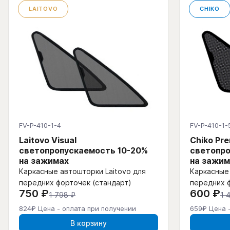
LAITOVO
CHIKO
FV-P-410-1-4
FV-P-410-1-
Laitovo Visual
Chiko Pr
светопропускаемость 10-20%
светопро
на зажимах
на зажим
Каркасные автошторки Laitovo для
Каркасные 
передних форточек (стандарт)
передних 
750 ₽
600 ₽
1 798 ₽
1 
824₽ Цена - оплата при получении
659₽ Цена 
В корзину