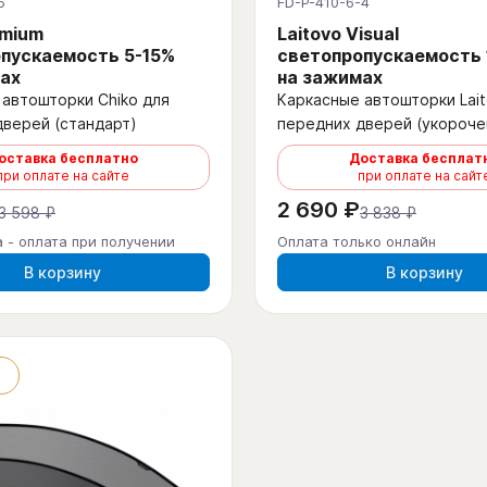
5
FD-P-410-6-4
emium
Laitovo Visual
пускаемость 5-15%
светопропускаемость
ах
на зажимах
автошторки Chiko для
Каркасные автошторки Lait
дверей (стандарт)
передних дверей (укороче
оставка бесплатно
Доставка бесплат
при оплате на сайте
при оплате на сайт
2 690 ₽
3 598 ₽
3 838 ₽
 - оплата при получении
Оплата только онлайн
В корзину
В корзину