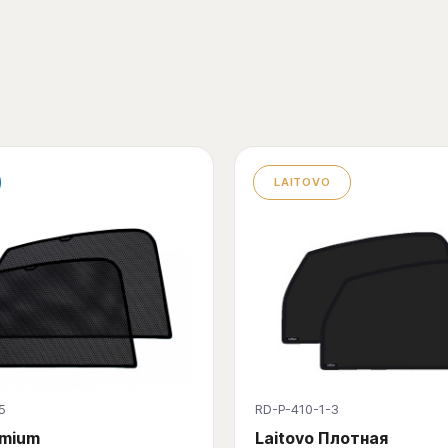
LAITOVO
5
RD-P-410-1-3
emium
Laitovo Плотная