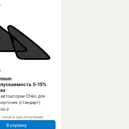
5
emium
пускаемость 5-15%
ах
автошторки Chiko для
форточек (стандарт)
438 ₽
- оплата при получении
В корзину