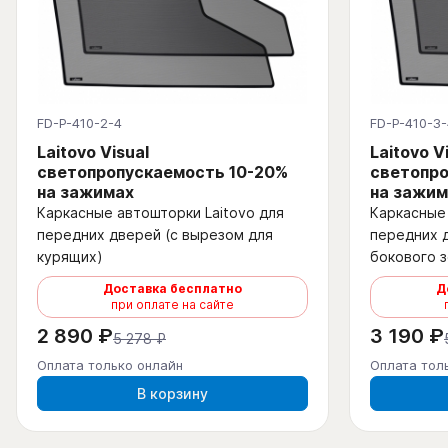
FD-P-410-2-4
FD-P-410-3-
Laitovo Visual
Laitovo V
светопропускаемость 10-20%
светопро
на зажимах
на зажим
Каркасные автошторки Laitovo для
Каркасные 
передних дверей (с вырезом для
передних 
курящих)
бокового з
Доставка бесплатно
Д
при оплате на сайте
2 890 ₽
3 190 ₽
5 278 ₽
Оплата только онлайн
Оплата тол
В корзину