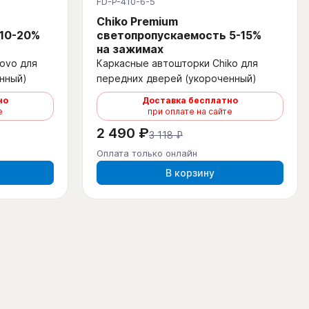
FD-P-410-6-5
Chiko Premium
 10-20%
светопропускаемость 5-15%
на зажимах
ovo для
Каркасные автошторки Chiko для
нный)
передних дверей (укороченный)
но
Доставка бесплатно
е
при оплате на сайте
2 490 ₽
3 118 ₽
Оплата только онлайн
В корзину