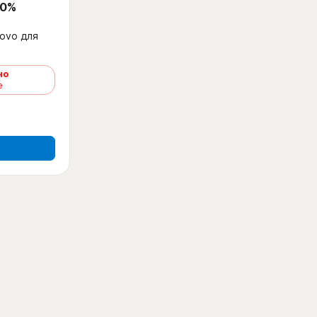
 0%
ovo для
но
е