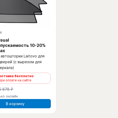
4
isual
пускаемость 10-20%
ах
автошторки Laitovo для
дверей (с вырезом для
еркала)
оставка бесплатно
при оплате на сайте
5 878 ₽
ько онлайн
В корзину