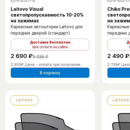
FD-P-410-1-4
FD-P-410-1-
Laitovo Visual
Chiko Pr
светопропускаемость 10-20%
светопро
на зажимах
на зажим
Каркасные автошторки Laitovo для
Каркасные 
передних дверей (стандарт)
передних 
Доставка бесплатно
Д
при оплате на сайте
2 690 ₽
2 490 ₽
5 038 ₽
2 959₽ Цена - оплата при получении
2 739₽ Цена
В корзину
LAITOVO
LAITOVO