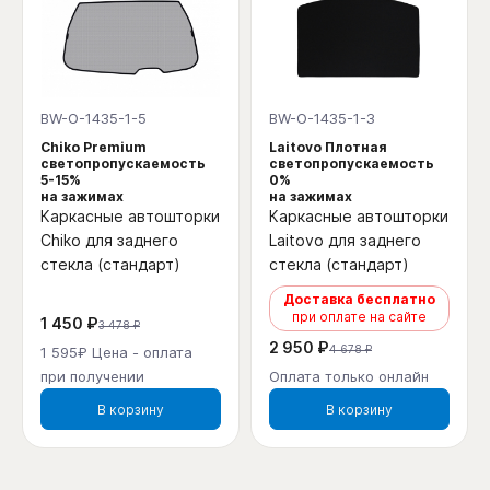
BW-O-1435-1-5
BW-O-1435-1-3
Chiko Premium
Laitovo Плотная
светопропускаемость
светопропускаемость
5-15%
0%
на зажимах
на зажимах
Каркасные автошторки
Каркасные автошторки
Chiko для заднего
Laitovo для заднего
стекла (стандарт)
стекла (стандарт)
Доставка бесплатно
при оплате на сайте
1 450 ₽
3 478 ₽
2 950 ₽
4 678 ₽
1 595₽ Цена - оплата
при получении
Оплата только онлайн
В корзину
В корзину