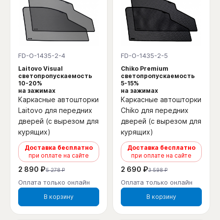
FD-O-1435-2-4
FD-O-1435-2-5
Laitovo Visual
Chiko Premium
светопропускаемость
светопропускаемость
10-20%
5-15%
на зажимах
на зажимах
Каркасные автошторки
Каркасные автошторки
Laitovo для передних
Chiko для передних
дверей (с вырезом для
дверей (с вырезом для
курящих)
курящих)
Доставка бесплатно
Доставка бесплатно
при оплате на сайте
при оплате на сайте
2 890 ₽
2 690 ₽
5 278 ₽
3 598 ₽
Оплата только онлайн
Оплата только онлайн
В корзину
В корзину