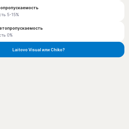
етопропускаемость
сть 5-15%
ветопропускаемость
сть 0%
Laitovo Visual или Chiko?