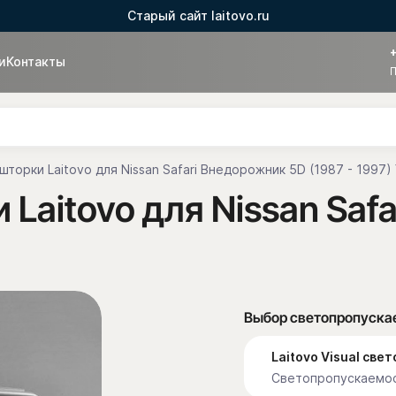
Старый сайт laitovo.ru
и
Контакты
П
торки Laitovo для Nissan Safari Внедорожник 5D (1987 - 1997)
Laitovo для Nissan Saf
Выбор светопропуска
Laitovo Visual св
Светопропускаемос