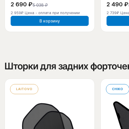
2 690 ₽
2 490 ₽
5 038 ₽
2 959₽ Цена - оплата при получении
2 739₽ Цена
В корзину
Шторки для задних форточе
LAITOVO
CHIKO