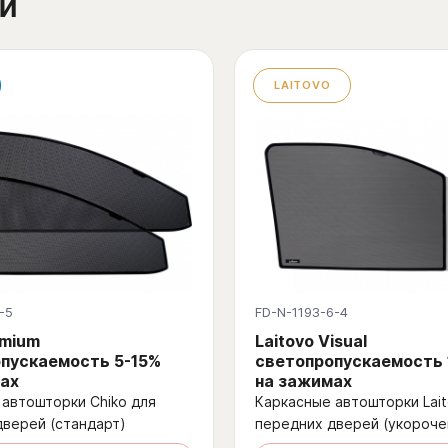
й
LAITOVO
-5
FD-N-1193-6-4
emium
Laitovo Visual
пускаемость 5-15%
светопропускаемость
ах
на зажимах
автошторки Chiko для
Каркасные автошторки Lait
дверей (стандарт)
передних дверей (укороче