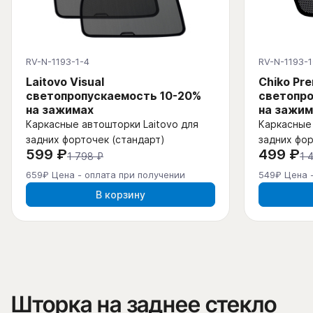
RV-N-1193-1-4
RV-N-1193-1
Laitovo Visual
Chiko Pr
светопропускаемость 10-20%
светопро
на зажимах
на зажим
Каркасные автошторки Laitovo для
Каркасные 
задних форточек (стандарт)
задних фор
599 ₽
499 ₽
1 798 ₽
1 
659₽ Цена - оплата при получении
549₽ Цена 
В корзину
Шторка на заднее стекло