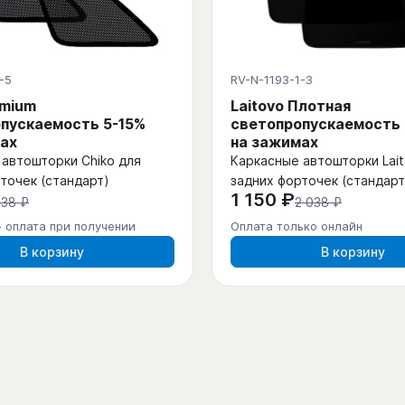
-5
RV-N-1193-1-3
emium
Laitovo Плотная
пускаемость 5-15%
светопропускаемость
ах
на зажимах
автошторки Chiko для
Каркасные автошторки Lait
точек (стандарт)
задних форточек (стандарт
1 150 ₽
438 ₽
2 038 ₽
- оплата при получении
Оплата только онлайн
В корзину
В корзину