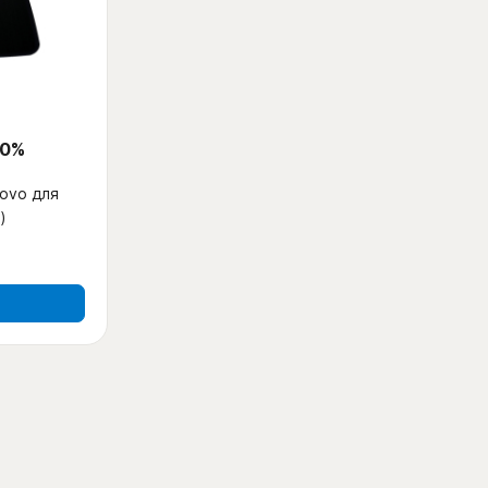
 0%
ovo для
)