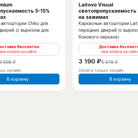
emium
Laitovo Visual
пускаемость 5-15%
светопропускаемость
ах
на зажимах
автошторки Chiko для
Каркасные автошторки Lait
дверей (с вырезом для
передних дверей (с вырез
бокового зеркала)
оставка бесплатно
Доставка бесплат
при оплате на сайте
при оплате на сайт
3 190 ₽
3 598 ₽
5 878 ₽
ько онлайн
Оплата только онлайн
В корзину
В корзину