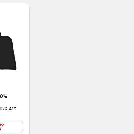
 0%
ovo для
но
е