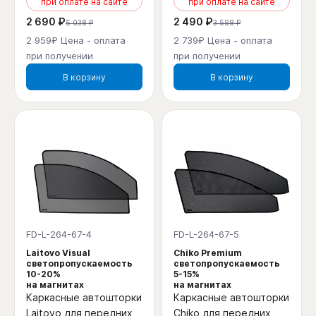
при оплате на сайте
при оплате на сайте
2 690 ₽
2 490 ₽
5 038 ₽
3 598 ₽
2 959₽ Цена - оплата
2 739₽ Цена - оплата
при получении
при получении
В корзину
В корзину
FD-L-264-67-4
FD-L-264-67-5
Laitovo Visual
Chiko Premium
светопропускаемость
светопропускаемость
10-20%
5-15%
на магнитах
на магнитах
Каркасные автошторки
Каркасные автошторки
Laitovo для передних
Chiko для передних