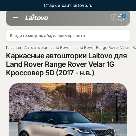
Старый сайт laitovo.ru
0
Главная
Автошторки
Land Rover
Land Rover Range Rover Velar
К
Каркасные автошторки Laitovo для
Land Rover Range Rover Velar 1G
Кроссовер 5D (2017 - н.в.)