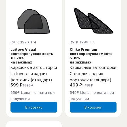
RV-K-1296-1-4
RV-K-1296-1-5
Laitovo Visual
Chiko Premium
светопропускаемость
светопропускаемость
10-20%
5-15%
на зажимах
на зажимах
Каркасные автошторки
Каркасные автошторки
Laitovo для задних
Chiko для задних
форточек (стандарт)
форточек (стандарт)
599 ₽
499 ₽
1 798 ₽
1 438 ₽
659₽ Цена - оплата при
549₽ Цена - оплата при
получении
получении
В корзину
В корзину