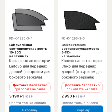
FD-K-1296-3-4
FD-K-1296-3-5
Laitovo Visual
Chiko Premium
светопропускаемость
светопропускаемость
10-20%
5-15%
на зажимах
на зажимах
Каркасные автошторки
Каркасные автошторки
Laitovo для передних
Chiko для передних
дверей (с вырезом для
дверей (с вырезом для
бокового зеркала)
бокового зеркала)
Доставка бесплатно
Доставка бесплатно
при оплате на сайте
при оплате на сайте
3 190 ₽
2 990 ₽
5 878 ₽
3 838 ₽
Оплата только онлайн
Оплата только онлайн
В корзину
В корзину