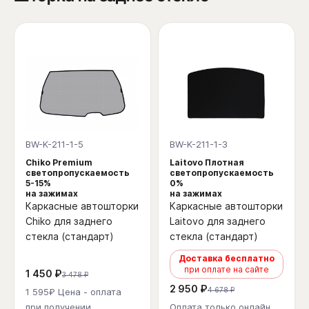
BW-K-211-1-5
BW-K-211-1-3
Chiko Premium
Laitovo Плотная
светопропускаемость
светопропускаемость
5-15%
0%
на зажимах
на зажимах
Каркасные автошторки
Каркасные автошторки
Chiko для заднего
Laitovo для заднего
стекла (стандарт)
стекла (стандарт)
Доставка бесплатно
при оплате на сайте
1 450 ₽
3 478 ₽
2 950 ₽
4 678 ₽
1 595₽ Цена - оплата
при получении
Оплата только онлайн