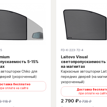
-5
FD-K-223-72-4
emium
Laitovo Visual
пускаемость 5-15%
светопропускаемость
ах
на магнитах
автошторки Chiko для
Каркасные автошторки Lait
дверей (укороченный)
передних дверей (на магни
укороченный)
оставка бесплатно
при оплате на сайте
Доставка бесплат
при оплате на сайт
2 790 ₽
3 118 ₽
4 738 ₽