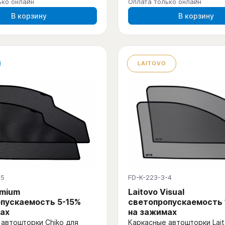
ько онлайн
Оплата только онлайн
В корзину
В корзину
LAITOVO
-5
FD-K-223-3-4
emium
Laitovo Visual
пускаемость 5-15%
светопропускаемость
ах
на зажимах
автошторки Chiko для
Каркасные автошторки Lait