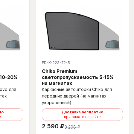
FD-K-223-72-5
Chiko Premium
 10-20%
светопропускаемость 5-15%
на магнитах
ovo для
Каркасные автошторки Chiko для
тах
передних дверей (на магнитах
укороченный)
но
Доставка бесплатно
е
при оплате на сайте
2 590 ₽
3 298 ₽