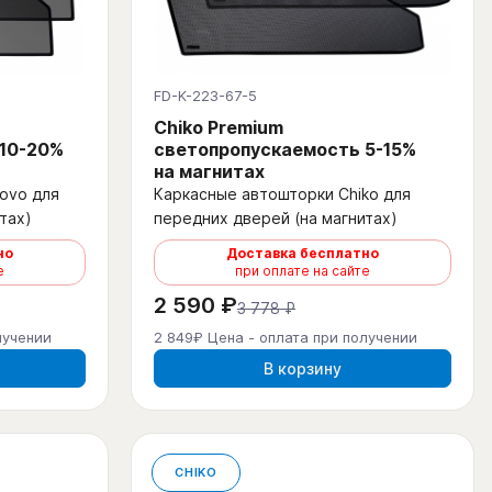
FD-K-223-67-5
Chiko Premium
 10-20%
светопропускаемость 5-15%
на магнитах
ovo для
Каркасные автошторки Chiko для
тах)
передних дверей (на магнитах)
но
Доставка бесплатно
е
при оплате на сайте
2 590 ₽
3 778 ₽
лучении
2 849₽ Цена - оплата при получении
В корзину
CHIKO