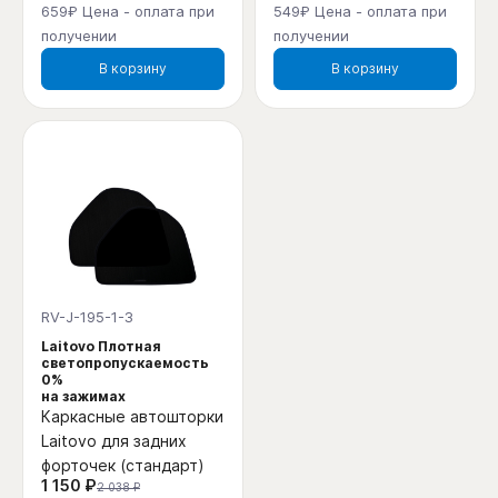
659₽ Цена - оплата при
549₽ Цена - оплата при
получении
получении
В корзину
В корзину
RV-J-195-1-3
Laitovo Плотная
светопропускаемость
0%
на зажимах
Каркасные автошторки
Laitovo для задних
форточек (стандарт)
1 150 ₽
2 038 ₽