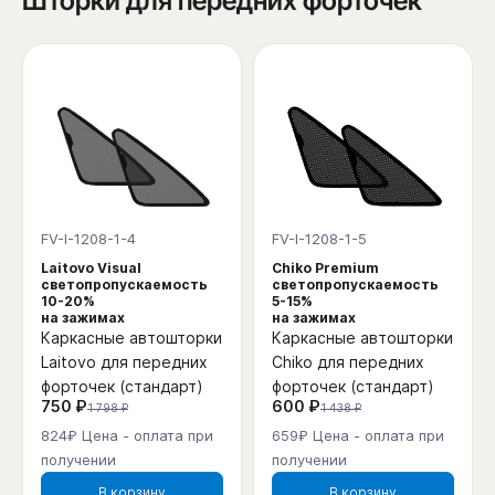
Шторки для передних форточек
FV-I-1208-1-4
FV-I-1208-1-5
Laitovo Visual
Chiko Premium
светопропускаемость
светопропускаемость
10-20%
5-15%
на зажимах
на зажимах
Каркасные автошторки
Каркасные автошторки
Laitovo для передних
Chiko для передних
форточек (стандарт)
форточек (стандарт)
750 ₽
600 ₽
1 798 ₽
1 438 ₽
824₽ Цена - оплата при
659₽ Цена - оплата при
получении
получении
В корзину
В корзину