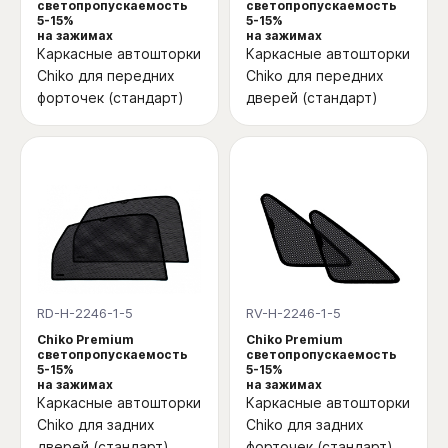
светопропускаемость
светопропускаемость
5-15%
5-15%
на зажимах
на зажимах
Каркасные автошторки
Каркасные автошторки
Chiko для передних
Chiko для передних
форточек (стандарт)
дверей (стандарт)
RD-H-2246-1-5
RV-H-2246-1-5
Chiko Premium
Chiko Premium
светопропускаемость
светопропускаемость
5-15%
5-15%
на зажимах
на зажимах
Каркасные автошторки
Каркасные автошторки
Chiko для задних
Chiko для задних
дверей (стандарт)
форточек (стандарт)