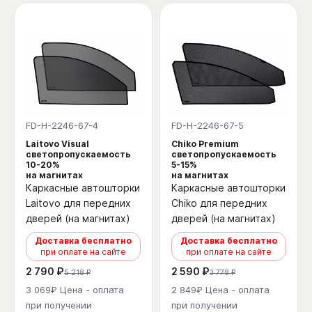
FD-H-2246-67-4
FD-H-2246-67-5
Laitovo Visual
Chiko Premium
светопропускаемость
светопропускаемость
10-20%
5-15%
на магнитах
на магнитах
Каркасные автошторки
Каркасные автошторки
Laitovo для передних
Chiko для передних
дверей (на магнитах)
дверей (на магнитах)
Доставка бесплатно
Доставка бесплатно
при оплате на сайте
при оплате на сайте
2 790 ₽
2 590 ₽
5 218 ₽
3 778 ₽
3 069₽ Цена - оплата
2 849₽ Цена - оплата
при получении
при получении