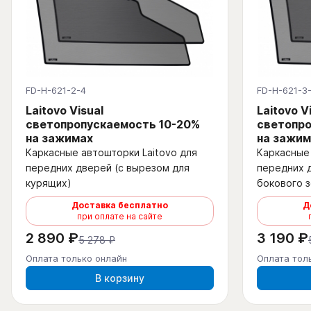
FD-H-621-2-4
FD-H-621-3
Laitovo Visual
Laitovo V
светопропускаемость 10-20%
светопро
на зажимах
на зажим
Каркасные автошторки Laitovo для
Каркасные 
передних дверей (с вырезом для
передних 
курящих)
бокового з
Доставка бесплатно
Д
при оплате на сайте
2 890 ₽
3 190 ₽
5 278 ₽
Оплата только онлайн
Оплата тол
В корзину