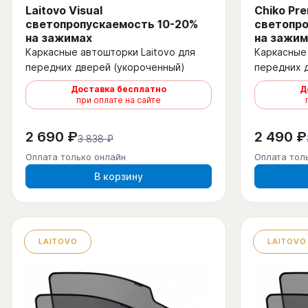
Laitovo Visual
Chiko Pr
светопропускаемость 10-20%
светопро
на зажимах
на зажим
Каркасные автошторки Laitovo для
Каркасные 
передних дверей (укороченный)
передних 
Доставка бесплатно
Д
при оплате на сайте
2 690 ₽
2 490 ₽
3 838 ₽
Оплата только онлайн
Оплата тол
В корзину
LAITOVO
LAITOVO