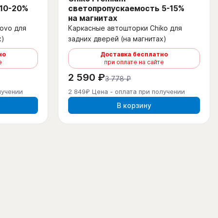
 10-20%
светопропускаемость 5-15%
на магнитах
ovo для
Каркасные автошторки Chiko для
х)
задних дверей (на магнитах)
но
Доставка бесплатно
е
при оплате на сайте
2 590 ₽
3 778 ₽
лучении
2 849₽ Цена - оплата при получении
В корзину