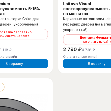
emium
Laitovo Visual
пускаемость 5-15%
светопропускаемость
ах
на магнитах
автошторки Chiko для
Каркасные автошторки Lait
дверей (укороченный)
передних дверей (на магни
укороченный)
оставка бесплатно
при оплате на сайте
Доставка бесплат
при оплате на сайт
2 790 ₽
3 118 ₽
4 738 ₽
ько онлайн
Оплата только онлайн
В корзину
В корзину