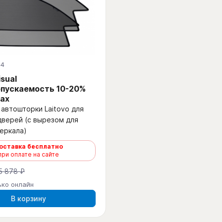
-4
isual
пускаемость 10-20%
ах
автошторки Laitovo для
дверей (с вырезом для
еркала)
оставка бесплатно
при оплате на сайте
5 878 ₽
ько онлайн
В корзину