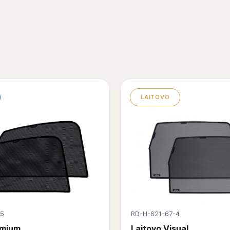
LAITOVO
-5
RD-H-621-67-4
emium
Laitovo Visual