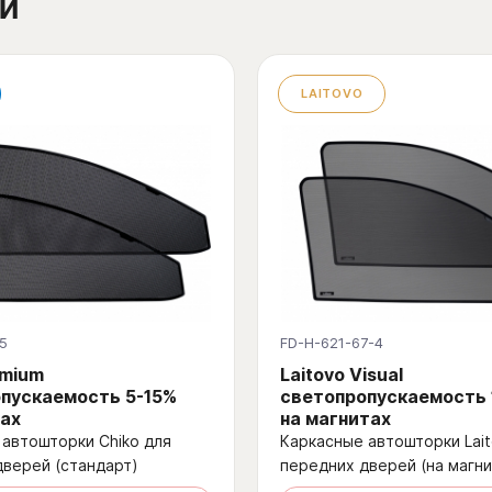
й
LAITOVO
5
FD-H-621-67-4
emium
Laitovo Visual
пускаемость 5-15%
светопропускаемость
ах
на магнитах
автошторки Chiko для
Каркасные автошторки Lait
дверей (стандарт)
передних дверей (на магни