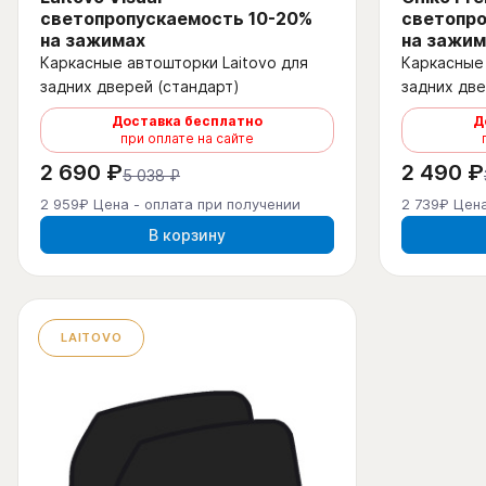
светопропускаемость 10-20%
светопро
на зажимах
на зажим
Каркасные автошторки Laitovo для
Каркасные 
задних дверей (стандарт)
задних две
Доставка бесплатно
Д
при оплате на сайте
2 690 ₽
2 490 ₽
5 038 ₽
2 959₽ Цена - оплата при получении
2 739₽ Цена
В корзину
LAITOVO