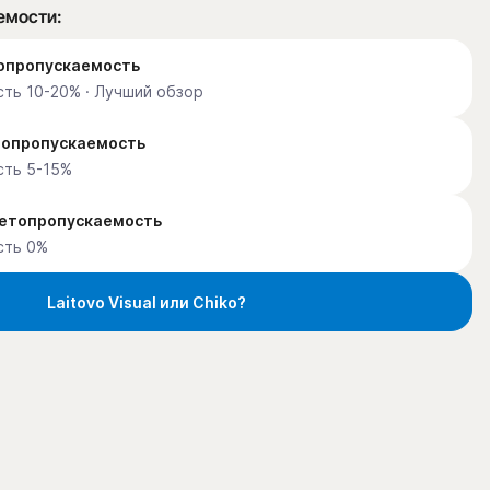
емости:
етопропускаемость
ть 10-20% · Лучший обзор
етопропускаемость
сть 5-15%
ветопропускаемость
сть 0%
Laitovo Visual или Chiko?