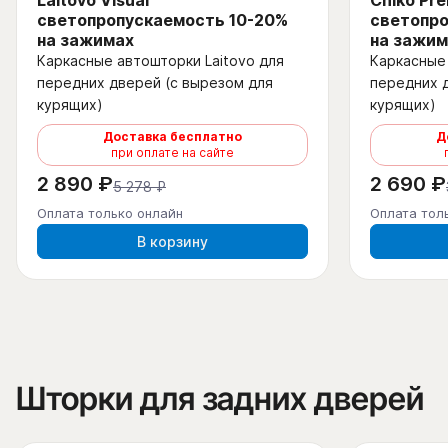
Laitovo Visual
Chiko Pr
светопропускаемость 10-20%
светопро
на зажимах
на зажим
Каркасные автошторки Laitovo для
Каркасные 
передних дверей (с вырезом для
передних 
курящих)
курящих)
Доставка бесплатно
Д
при оплате на сайте
2 890 ₽
2 690 ₽
5 278 ₽
Оплата только онлайн
Оплата тол
В корзину
Шторки для задних дверей