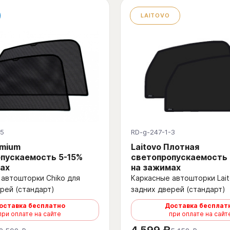
LAITOVO
-5
RD-g-247-1-3
emium
Laitovo Плотная
пускаемость 5-15%
светопропускаемость
ах
на зажимах
автошторки Chiko для
Каркасные автошторки Lait
рей (стандарт)
задних дверей (стандарт)
оставка бесплатно
Доставка бесплат
при оплате на сайте
при оплате на сайт