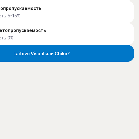
етопропускаемость
сть 5-15%
ветопропускаемость
сть 0%
Laitovo Visual или Chiko?