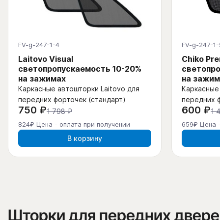
FV-g-247-1-4
FV-g-247-1-
Laitovo Visual
Chiko Pr
светопропускаемость 10-20%
светопро
на зажимах
на зажим
Каркасные автошторки Laitovo для
Каркасные 
передних форточек (стандарт)
передних 
750 ₽
600 ₽
1 798 ₽
1 
824₽ Цена - оплата при получении
659₽ Цена 
В корзину
Шторки для передних двере