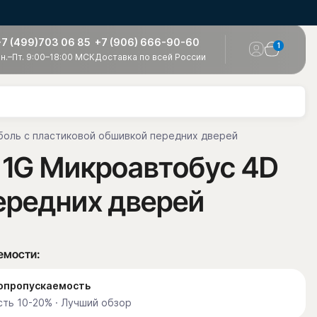
+7 (499)703 06 85
+7 (906) 666-90-60
1
н.–Пт. 9:00–18:00 МСК
Доставка по всей России
Соболь с пластиковой обшивкой передних дверей
ь 1G Микроавтобус 4D
передних дверей
емости:
етопропускаемость
ть 10-20% · Лучший обзор