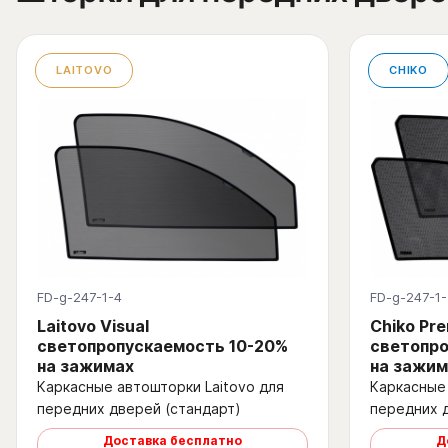
LAITOVO
CHIKO
FD-g-247-1-4
FD-g-247-1-
Laitovo Visual
Chiko Pr
светопропускаемость 10-20%
светопро
на зажимах
на зажим
Каркасные автошторки Laitovo для
Каркасные 
передних дверей (стандарт)
передних 
Доставка бесплатно
Д