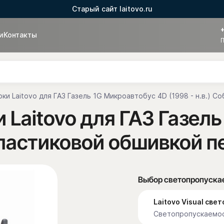
Старый сайт laitovo.ru
и
Контакты
П
ки Laitovo для ГАЗ Газель 1G Микроавтобус 4D (1998 - н.в.) 
Laitovo для ГАЗ Газел
с пластиковой обшивкой 
Выбор светопропуска
Laitovo Visual св
Светопропускаемос