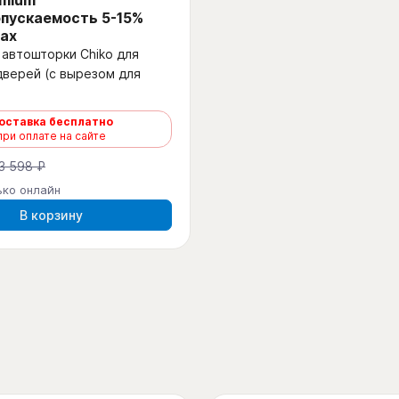
emium
пускаемость 5-15%
ах
автошторки Chiko для
дверей (с вырезом для
оставка бесплатно
при оплате на сайте
3 598 ₽
ько онлайн
В корзину