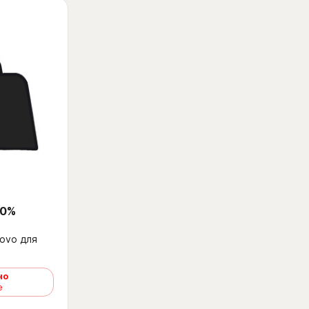
 0%
ovo для
но
е