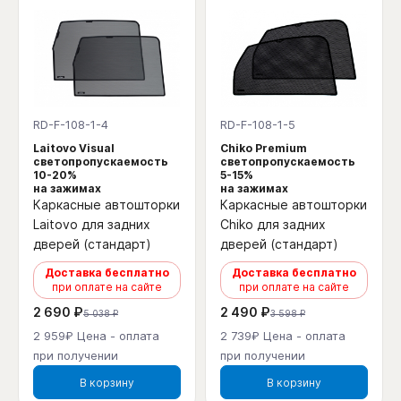
RD-F-108-1-4
RD-F-108-1-5
Laitovo Visual
Chiko Premium
светопропускаемость
светопропускаемость
10-20%
5-15%
на зажимах
на зажимах
Каркасные автошторки
Каркасные автошторки
Laitovo для задних
Chiko для задних
дверей (стандарт)
дверей (стандарт)
Доставка бесплатно
Доставка бесплатно
при оплате на сайте
при оплате на сайте
2 690 ₽
2 490 ₽
5 038 ₽
3 598 ₽
2 959₽ Цена - оплата
2 739₽ Цена - оплата
при получении
при получении
В корзину
В корзину