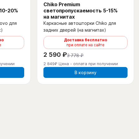
Chiko Premium
 10-20%
светопропускаемость 5-15%
на магнитах
ovo для
Каркасные автошторки Chiko для
х)
задних дверей (на магнитах)
но
Доставка бесплатно
е
при оплате на сайте
2 590 ₽
3 778 ₽
лучении
2 849₽ Цена - оплата при получении
В корзину