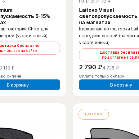
6-5
FD-D-2371-72-4
emium
Laitovo Visual
пускаемость 5-15%
светопропускаемость
ах
на магнитах
автошторки Chiko для
Каркасные автошторки Lait
дверей (укороченный)
передних дверей (на магни
укороченный)
оставка бесплатно
при оплате на сайте
Доставка бесплат
при оплате на сайт
2 790 ₽
3 118 ₽
4 738 ₽
ько онлайн
Оплата только онлайн
В корзину
В корзину
LAITOVO