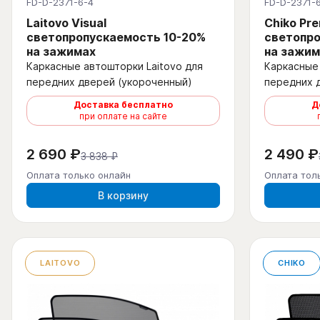
FD-D-2371-6-4
FD-D-2371-
Laitovo Visual
Chiko Pr
светопропускаемость 10-20%
светопро
на зажимах
на зажим
Каркасные автошторки Laitovo для
Каркасные 
передних дверей (укороченный)
передних 
Доставка бесплатно
Д
при оплате на сайте
2 690 ₽
2 490 ₽
3 838 ₽
Оплата только онлайн
Оплата тол
В корзину
LAITOVO
CHIKO