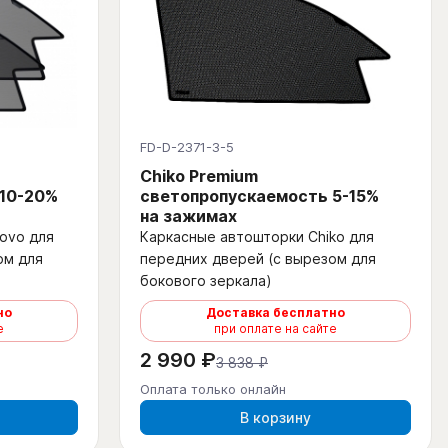
FD-D-2371-3-5
Chiko Premium
 10-20%
светопропускаемость 5-15%
на зажимах
ovo для
Каркасные автошторки Chiko для
ом для
передних дверей (с вырезом для
бокового зеркала)
но
Доставка бесплатно
е
при оплате на сайте
2 990 ₽
3 838 ₽
Оплата только онлайн
В корзину