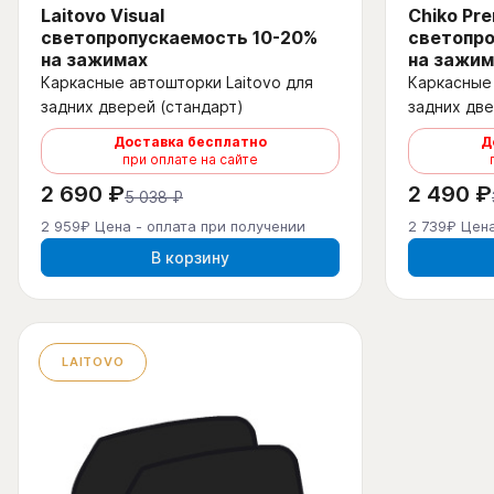
Laitovo Visual
Chiko Pr
светопропускаемость 10-20%
светопро
на зажимах
на зажим
Каркасные автошторки Laitovo для
Каркасные 
задних дверей (стандарт)
задних две
Доставка бесплатно
Д
при оплате на сайте
2 690 ₽
2 490 ₽
5 038 ₽
2 959₽ Цена - оплата при получении
2 739₽ Цена
В корзину
LAITOVO