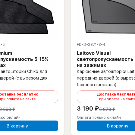
2-5
FD-D-2371-3-4
emium
Laitovo Visual
пускаемость 5-15%
светопропускаемость
ах
на зажимах
автошторки Chiko для
Каркасные автошторки Lait
дверей (с вырезом для
передних дверей (с вырез
бокового зеркала)
оставка бесплатно
Доставка бесплат
при оплате на сайте
при оплате на сайт
3 190 ₽
3 598 ₽
5 878 ₽
ько онлайн
Оплата только онлайн
В корзину
В корзину