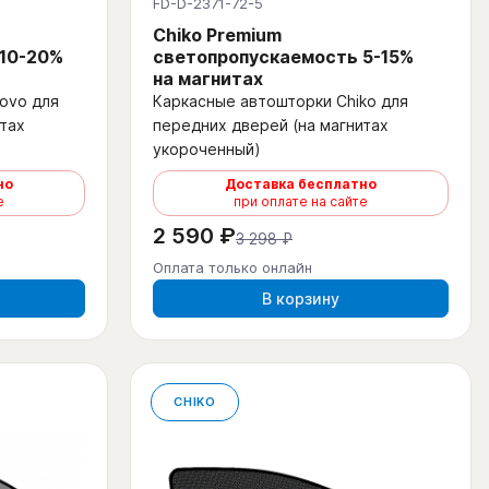
FD-D-2371-72-5
Chiko Premium
 10-20%
светопропускаемость 5-15%
на магнитах
ovo для
Каркасные автошторки Chiko для
тах
передних дверей (на магнитах
укороченный)
но
Доставка бесплатно
е
при оплате на сайте
2 590 ₽
3 298 ₽
Оплата только онлайн
В корзину
CHIKO