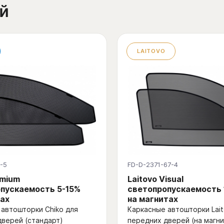
й
LAITOVO
-5
FD-D-2371-67-4
emium
Laitovo Visual
пускаемость 5-15%
светопропускаемость
ах
на магнитах
автошторки Chiko для
Каркасные автошторки Lait
дверей (стандарт)
передних дверей (на магни