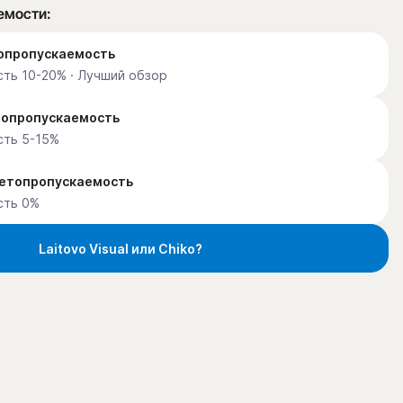
емости:
етопропускаемость
ть 10-20% · Лучший обзор
етопропускаемость
сть 5-15%
ветопропускаемость
сть 0%
Laitovo Visual или Chiko?