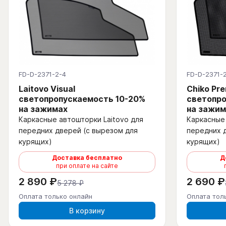
FD-D-2371-2-4
FD-D-2371-
Laitovo Visual
Chiko Pr
светопропускаемость 10-20%
светопро
на зажимах
на зажим
Каркасные автошторки Laitovo для
Каркасные 
передних дверей (с вырезом для
передних 
курящих)
курящих)
Доставка бесплатно
Д
при оплате на сайте
2 890 ₽
2 690 ₽
5 278 ₽
Оплата только онлайн
Оплата тол
В корзину