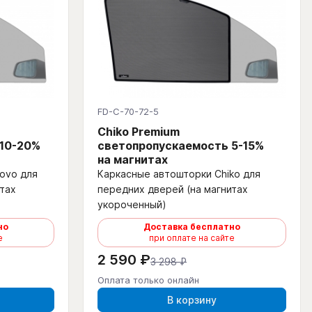
FD-C-70-72-5
Chiko Premium
 10-20%
светопропускаемость 5-15%
на магнитах
ovo для
Каркасные автошторки Chiko для
тах
передних дверей (на магнитах
укороченный)
но
Доставка бесплатно
е
при оплате на сайте
2 590 ₽
3 298 ₽
Оплата только онлайн
В корзину