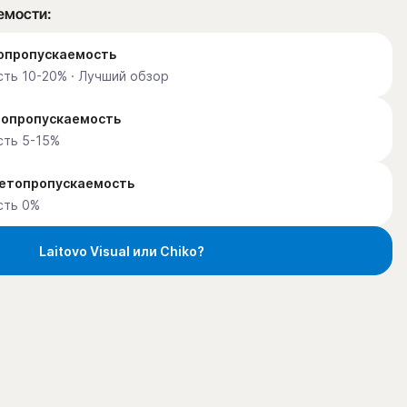
емости:
етопропускаемость
ть 10-20% · Лучший обзор
етопропускаемость
сть 5-15%
ветопропускаемость
сть 0%
Laitovo Visual или Chiko?