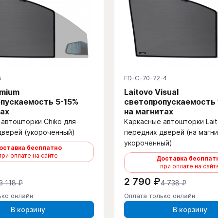
5
FD-C-70-72-4
emium
Laitovo Visual
пускаемость 5-15%
светопропускаемость
ах
на магнитах
автошторки Chiko для
Каркасные автошторки Lait
дверей (укороченный)
передних дверей (на магни
укороченный)
оставка бесплатно
при оплате на сайте
Доставка бесплат
при оплате на сайт
2 790 ₽
3 118 ₽
4 738 ₽
ько онлайн
Оплата только онлайн
В корзину
В корзину