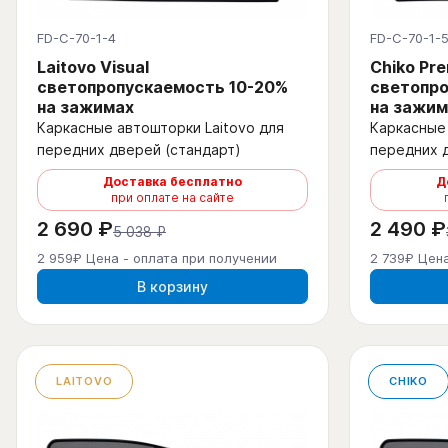
FD-C-70-1-4
FD-C-70-1-
Laitovo Visual
Chiko Pr
светопропускаемость 10-20%
светопро
на зажимах
на зажим
Каркасные автошторки Laitovo для
Каркасные 
передних дверей (стандарт)
передних 
Доставка бесплатно
Д
при оплате на сайте
2 690 ₽
2 490 ₽
5 038 ₽
2 959₽ Цена - оплата при получении
2 739₽ Цена
В корзину
LAITOVO
CHIKO