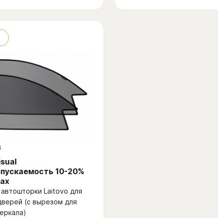
4
isual
пускаемость 10-20%
ах
автошторки Laitovo для
дверей (с вырезом для
еркала)