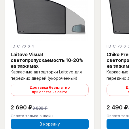
FD-C-70-6-4
FD-C-70-6-
Laitovo Visual
Chiko Pr
светопропускаемость 10-20%
светопро
на зажимах
на зажим
Каркасные автошторки Laitovo для
Каркасные 
передних дверей (укороченный)
передних 
Доставка бесплатно
Д
при оплате на сайте
2 690 ₽
2 490 ₽
3 838 ₽
Оплата только онлайн
Оплата тол
В корзину