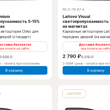
5
FD-C-70-67-4
emium
Laitovo Visual
пускаемость 5-15%
светопропускаемость
ах
на магнитах
автошторки Chiko для
Каркасные автошторки Lait
дверей (стандарт)
передних дверей (на магни
оставка бесплатно
Доставка бесплат
при оплате на сайте
при оплате на сайт
2 790 ₽
3 598 ₽
5 218 ₽
 - оплата при получении
3 069₽ Цена - оплата при по
В корзину
В корзину
LAITOVO