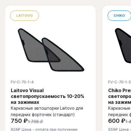
LAITOVO
CHIKO
FV-C-70-1-4
FV-C-70-1-5
Laitovo Visual
Chiko Pr
светопропускаемость 10-20%
светопро
на зажимах
на зажим
Каркасные автошторки Laitovo для
Каркасные 
передних форточек (стандарт)
передних 
750 ₽
600 ₽
1 798 ₽
1 
824₽ Цена - оплата при получении
659₽ Цена 