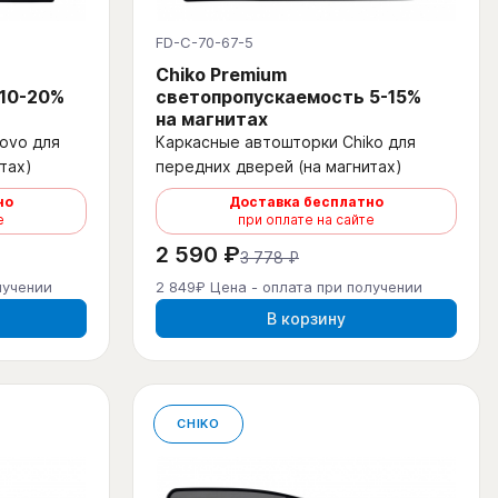
FD-C-70-67-5
Chiko Premium
 10-20%
светопропускаемость 5-15%
на магнитах
ovo для
Каркасные автошторки Chiko для
тах)
передних дверей (на магнитах)
но
Доставка бесплатно
е
при оплате на сайте
2 590 ₽
3 778 ₽
лучении
2 849₽ Цена - оплата при получении
В корзину
CHIKO