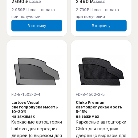
2 690 ₽
2 490 ₽
5 038 ₽
3 598 ₽
2 959₽ Цена - оплата
2 739₽ Цена - оплата
при получении
при получении
В корзину
В корзину
FD-B-1502-2-4
FD-B-1502-2-5
Laitovo Visual
Chiko Premium
светопропускаемость
светопропускаемость
10-20%
5-15%
на зажимах
на зажимах
Каркасные автошторки
Каркасные автошторки
Laitovo для передних
Chiko для передних
дверей (с вырезом для
дверей (с вырезом для