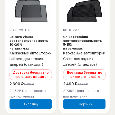
RD-B-29-1-4
RD-B-29-1-5
Laitovo Visual
Chiko Premium
светопропускаемость
светопропускаемость
10-20%
5-15%
на зажимах
на зажимах
Каркасные автошторки
Каркасные автошторки
Laitovo для задних
Chiko для задних
дверей (стандарт)
дверей (стандарт)
Доставка бесплатно
Доставка бесплатно
при оплате на сайте
при оплате на сайте
2 690 ₽
2 490 ₽
5 038 ₽
3 598 ₽
2 959₽ Цена - оплата
2 739₽ Цена - оплата
при получении
при получении
В корзину
В корзину