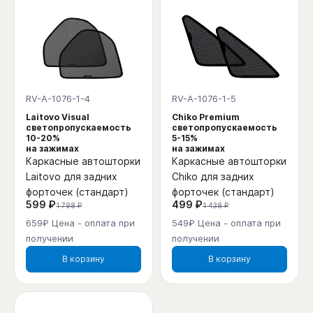
RV-A-1076-1-4
RV-A-1076-1-5
Laitovo Visual
Chiko Premium
светопропускаемость
светопропускаемость
10-20%
5-15%
на зажимах
на зажимах
Каркасные автошторки
Каркасные автошторки
Laitovo для задних
Chiko для задних
форточек (стандарт)
форточек (стандарт)
599 ₽
499 ₽
1 798 ₽
1 438 ₽
659₽ Цена - оплата при
549₽ Цена - оплата при
получении
получении
В корзину
В корзину